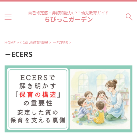
自己肯定感・非認知能力UP！幼児教育ガイド
ちびっこガーデン
HOME
>
〇幼児教育情報
>
－ECERS
>
－ECERS