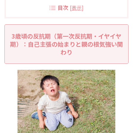
目次
[
表示
]
3歳頃の反抗期（第一次反抗期・イヤイヤ
期）：自己主張の始まりと親の根気強い関
わり