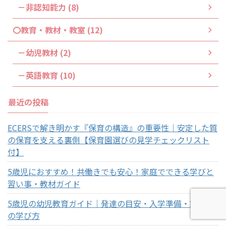
－非認知能力 (8)
〇教育・教材・教室 (12)
－幼児教材 (2)
－英語教育 (10)
最近の投稿
ECERSで解き明かす『保育の構造』の重要性｜安定した質
の保育を支える裏側【保育園選びの見学チェックリスト
付】
5歳児におすすめ！共働きでも安心！家庭でできる学びと
習い事・教材ガイド
5歳児の幼児教育ガイド｜発達の目安・入学準備・家庭で
の学び方