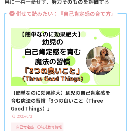
果に一喜一憂せず、
努力そのものを評価
する
併せて読みたい：『
自己肯定感の育て方
』
【簡単なのに効果絶大】幼児の自己肯定感を
育む魔法の習慣「3つの良いこと（Three
Good Things）」
2025/6/2
－自己肯定感
〇幼児教育情報