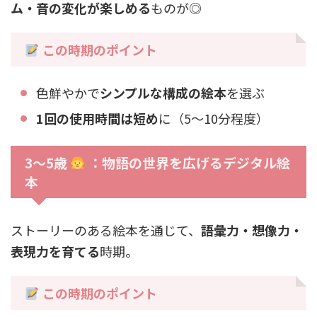
ム・音の変化が楽しめる
ものが◎
この時期のポイント
色鮮やかで
シンプルな構成の絵本
を選ぶ
1回の使用時間は短め
に（5〜10分程度）
3〜5歳
：物語の世界を広げるデジタル絵
本
ストーリーのある絵本を通じて、
語彙力・想像力・
表現力を育てる
時期。
この時期のポイント