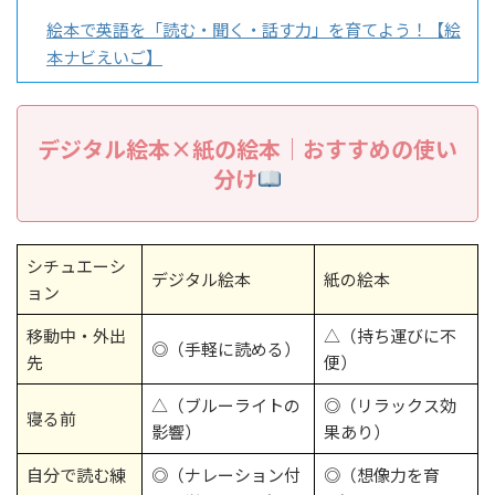
絵本で英語を「読む・聞く・話す力」を育てよう！【絵
本ナビえいご】
デジタル絵本×紙の絵本｜おすすめの使い
分け
シチュエーシ
デジタル絵本
紙の絵本
ョン
移動中・外出
△（持ち運びに不
◎（手軽に読める）
先
便）
△（ブルーライトの
◎（リラックス効
寝る前
影響）
果あり）
自分で読む練
◎（ナレーション付
◎（想像力を育